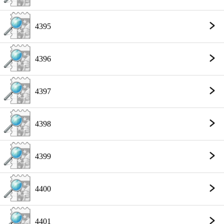
4395
4396
4397
4398
4399
4400
4401