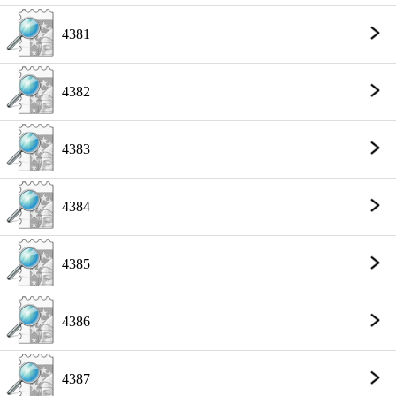
4381
4382
4383
4384
4385
4386
4387