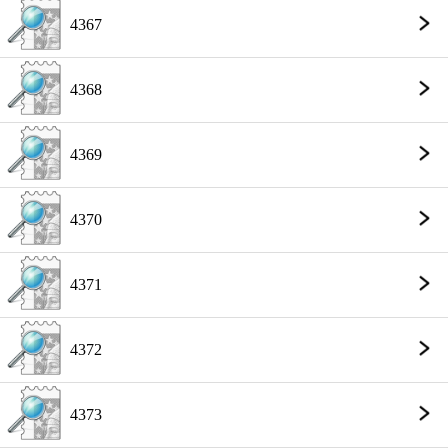
4367
4368
4369
4370
4371
4372
4373