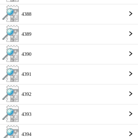
4388
4389
4390
4391
4392
4393
4394