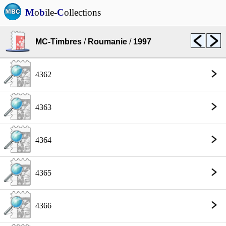
M
o
b
ile-
C
ollections
MC-Timbres
/
Roumanie
/
1997
4362
4363
4364
4365
4366