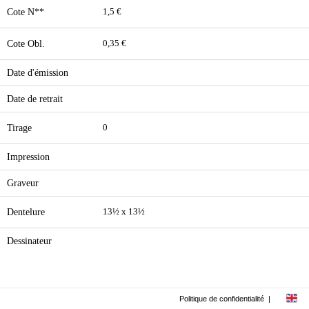
Cote N**
1,5 €
Cote Obl.
0,35 €
Date d'émission
Date de retrait
Tirage
0
Impression
Graveur
Dentelure
13½ x 13½
Dessinateur
Politique de confidentialité
|