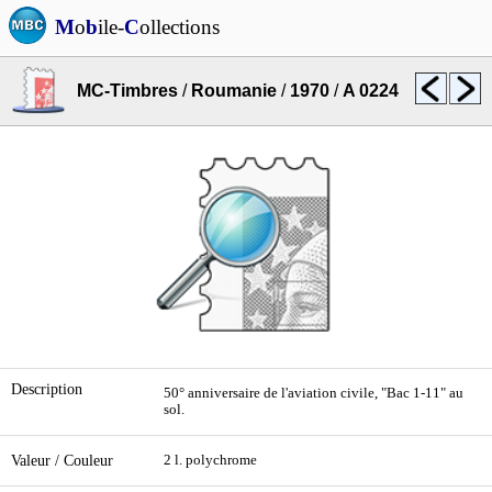
M
o
b
ile-
C
ollections
MC-Timbres
/
Roumanie
/
1970
/
A 0224
Description
50° anniversaire de l'aviation civile, "Bac 1-11" au
sol.
Valeur / Couleur
2 l. polychrome