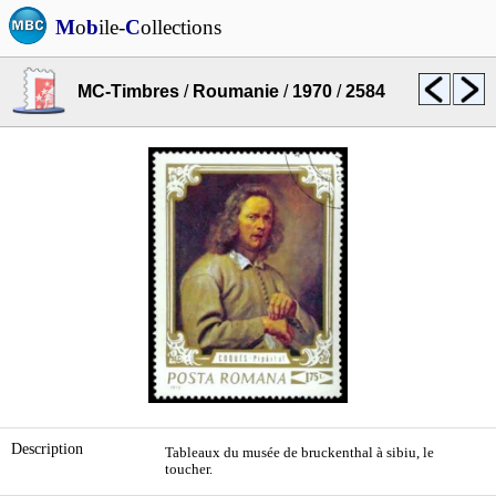
M
o
b
ile-
C
ollections
MC-Timbres
/
Roumanie
/
1970
/
2584
Description
Tableaux du musée de bruckenthal à sibiu, le
toucher.