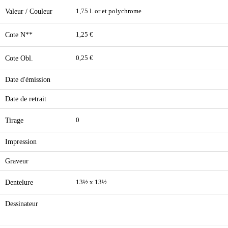
Valeur / Couleur
1,75 l. or et polychrome
Cote N**
1,25 €
Cote Obl.
0,25 €
Date d'émission
Date de retrait
Tirage
0
Impression
Graveur
Dentelure
13½ x 13½
Dessinateur