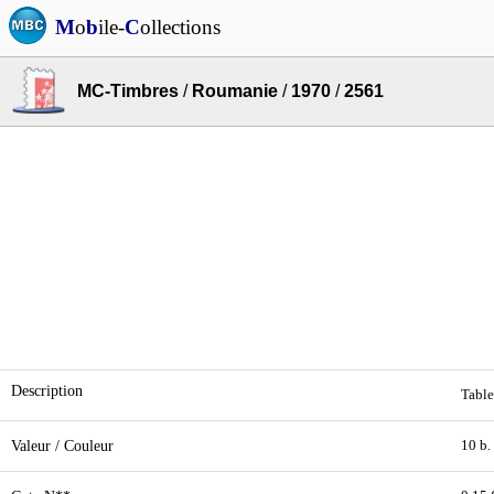
M
o
b
ile-
C
ollections
MC-Timbres
/
Roumanie
/
1970
/
2561
Description
Table
Valeur / Couleur
10 b.