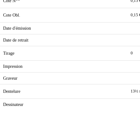
Cote N**
0,15 
Cote Obl.
0,15 
Date d'émission
Date de retrait
Tirage
0
Impression
Graveur
Dentelure
13½ 
Dessinateur