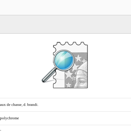
aux de chasse, d. brandi.
 polychrome