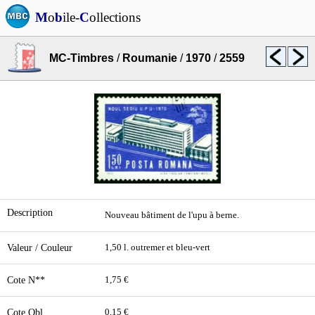
M
o
b
ile-
C
ollections
MC-Timbres
/
Roumanie
/
1970
/
2559
Description
Nouveau bâtiment de l'upu à berne.
Valeur / Couleur
1,50 l. outremer et bleu-vert
Cote N**
1,75 €
Cote Obl.
0,15 €