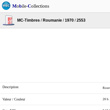
M
o
b
ile-
C
ollections
MC-Timbres
/
Roumanie
/
1970
/
2553
Description
Roses
Valeur / Couleur
20 b.