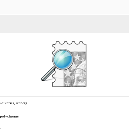
 diverses, iceberg.
 polychrome