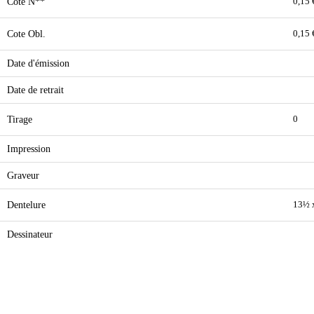
Cote N**
0,15 
Cote Obl.
0,15 
Date d'émission
Date de retrait
Tirage
0
Impression
Graveur
Dentelure
13½ 
Dessinateur