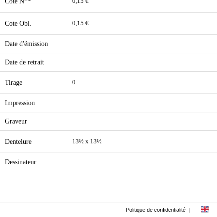
Cote N**
0,15 €
Cote Obl.
0,15 €
Date d'émission
Date de retrait
Tirage
0
Impression
Graveur
Dentelure
13½ x 13½
Dessinateur
Politique de confidentialité
|