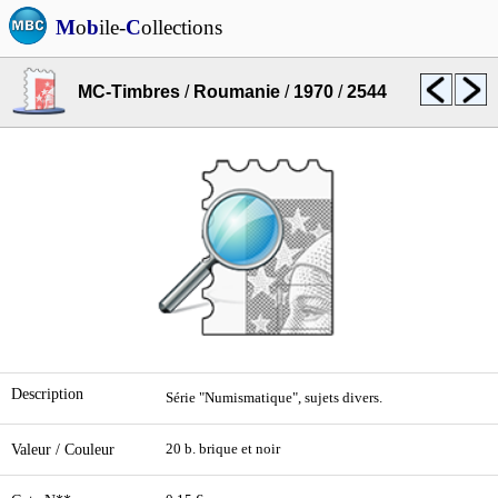
M
o
b
ile-
C
ollections
MC-Timbres
/
Roumanie
/
1970
/
2544
Description
Série "Numismatique", sujets divers.
Valeur / Couleur
20 b. brique et noir