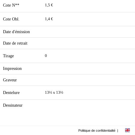
Cote N**
1,5 €
Cote Obl.
1,4 €
Date d'émission
Date de retrait
Tirage
0
Impression
Graveur
Dentelure
13½ x 13½
Dessinateur
Politique de confidentialité
|