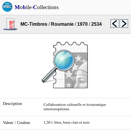
M
o
b
ile-
C
ollections
MC-Timbres
/
Roumanie
/
1970
/
2534
Description
Collaboration culturelle et économique
intereuropéenne.
Valeur / Couleur
1,50 l. bleu, brun clair et noir