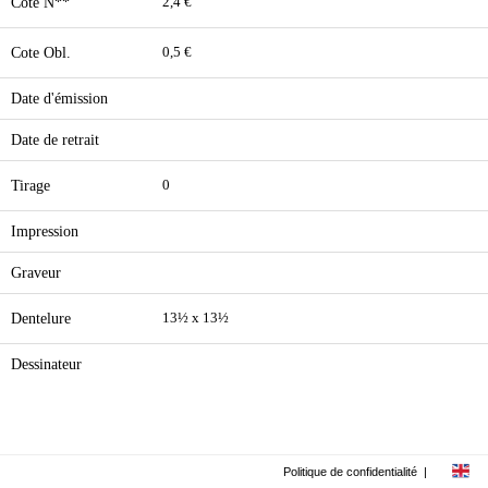
Cote N**
2,4 €
Cote Obl.
0,5 €
Date d'émission
Date de retrait
Tirage
0
Impression
Graveur
Dentelure
13½ x 13½
Dessinateur
Politique de confidentialité
|