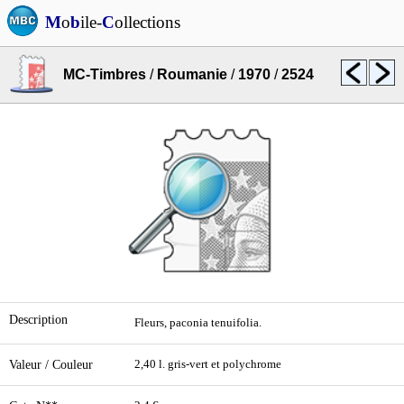
M
o
b
ile-
C
ollections
MC-Timbres
/
Roumanie
/
1970
/
2524
Description
Fleurs, paconia tenuifolia.
Valeur / Couleur
2,40 l. gris-vert et polychrome