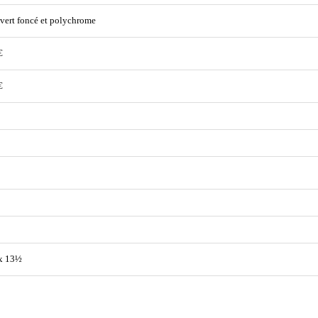
 vert foncé et polychrome
€
€
x 13½