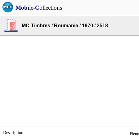
M
o
b
ile-
C
ollections
MC-Timbres
/
Roumanie
/
1970
/
2518
Description
Fleur