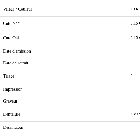
Valeur / Couleur
10 b.
Cote N**
0,15 
Cote Obl.
0,15 
Date d'émission
Date de retrait
Tirage
0
Impression
Graveur
Dentelure
13½ 
Dessinateur