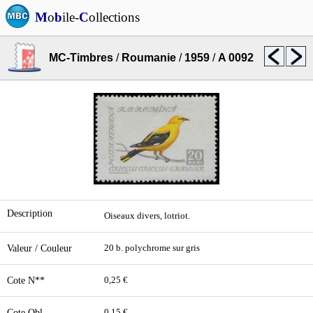
M
o
b
ile-
C
ollections
MC-Timbres
/
Roumanie
/
1959
/
A 0092
Description
Oiseaux divers, lotriot.
Valeur / Couleur
20 b. polychrome sur gris
Cote N**
0,25 €
Cote Obl.
0,15 €