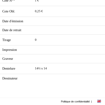
Cote N**
1 €
Cote Obl.
0,25 €
Date d'émission
Date de retrait
Tirage
0
Impression
Graveur
Dentelure
14½ x 14
Dessinateur
Politique de confidentialité
|