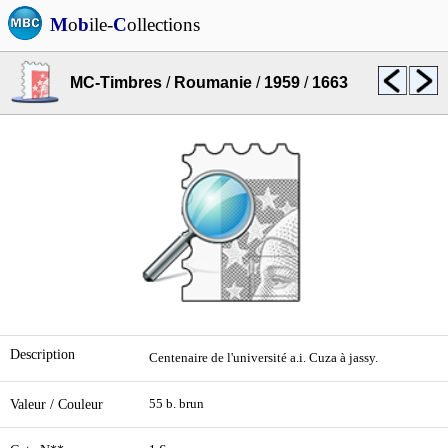
M
o
b
ile-
C
ollections
MC-Timbres
/
Roumanie
/
1959
/
1663
Description
Centenaire de l'université a.i. Cuza à jassy.
Valeur / Couleur
55 b. brun