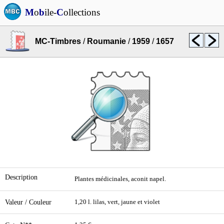
M
o
b
ile-
C
ollections
MC-Timbres
/
Roumanie
/
1959
/
1657
Description
Plantes médicinales, aconit napel.
Valeur / Couleur
1,20 l. lilas, vert, jaune et violet