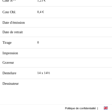
Cote N**
1,25 €
Cote Obl.
0,4 €
Date d'émission
Date de retrait
Tirage
0
Impression
Graveur
Dentelure
14 x 14½
Dessinateur
Politique de confidentialité
|