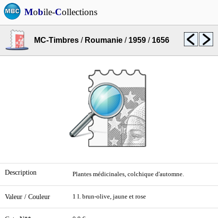
M
o
b
ile-
C
ollections
MC-Timbres
/
Roumanie
/
1959
/
1656
Description
Plantes médicinales, colchique d'automne.
Valeur / Couleur
1 l. brun-olive, jaune et rose