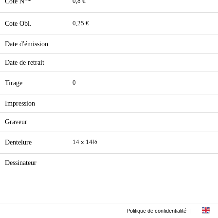
Cote N**
0,8 €
Cote Obl.
0,25 €
Date d'émission
Date de retrait
Tirage
0
Impression
Graveur
Dentelure
14 x 14½
Dessinateur
Politique de confidentialité
|