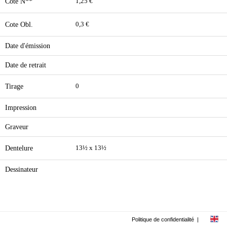
Cote N**
1,25 €
Cote Obl.
0,3 €
Date d'émission
Date de retrait
Tirage
0
Impression
Graveur
Dentelure
13½ x 13½
Dessinateur
Politique de confidentialité
|