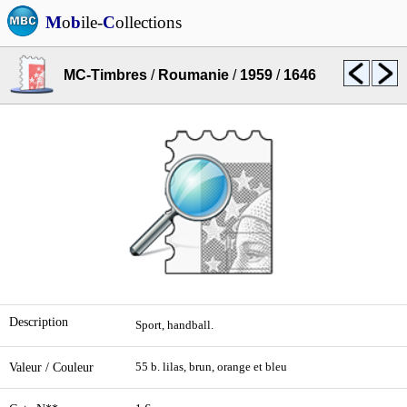
M
o
b
ile-
C
ollections
MC-Timbres
/
Roumanie
/
1959
/
1646
Description
Sport, handball.
Valeur / Couleur
55 b. lilas, brun, orange et bleu