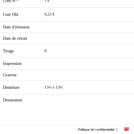
Cote N**
1 €
Cote Obl.
0,25 €
Date d'émission
Date de retrait
Tirage
0
Impression
Graveur
Dentelure
13½ x 13½
Dessinateur
Politique de confidentialité
|