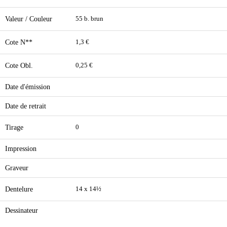
Valeur / Couleur
55 b. brun
Cote N**
1,3 €
Cote Obl.
0,25 €
Date d'émission
Date de retrait
Tirage
0
Impression
Graveur
Dentelure
14 x 14½
Dessinateur