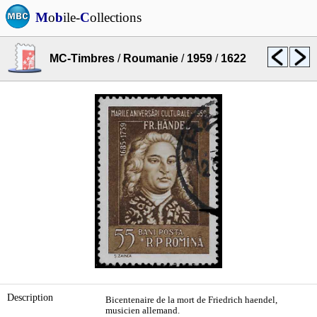
M
o
b
ile-
C
ollections
MC-Timbres
/
Roumanie
/
1959
/
1622
Description
Bicentenaire de la mort de Friedrich haendel,
musicien allemand.