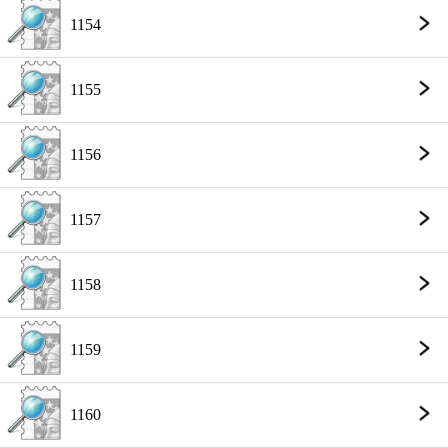
1154
1155
1156
1157
1158
1159
1160