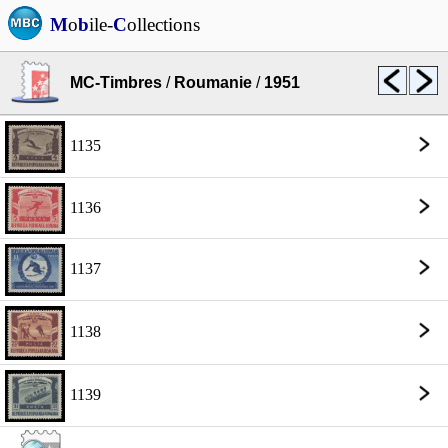
M
o
b
ile-
C
ollections
MC-Timbres
/
Roumanie
/
1951
1135
1136
1137
1138
1139