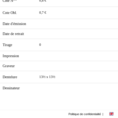
Cote N**
0,8 €
Cote Obl.
0,7 €
Date d'émission
Date de retrait
Tirage
0
Impression
Graveur
Dentelure
13½ x 13½
Dessinateur
Politique de confidentialité
|