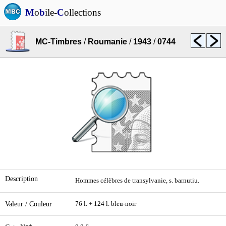
M
o
b
ile-
C
ollections
MC-Timbres
/
Roumanie
/
1943
/
0744
Description
Hommes célèbres de transylvanie, s. barnutiu.
Valeur / Couleur
76 l. + 124 l. bleu-noir