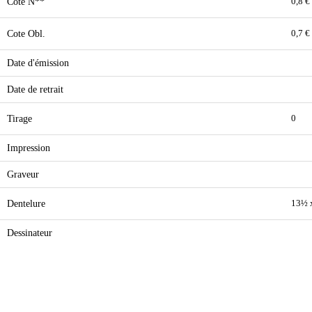
Cote N**
0,8 €
Cote Obl.
0,7 €
Date d'émission
Date de retrait
Tirage
0
Impression
Graveur
Dentelure
13½ 
Dessinateur