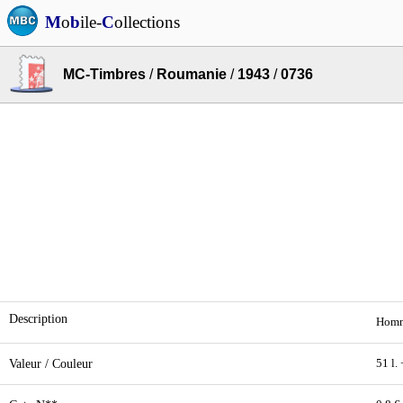
M
o
b
ile-
C
ollections
MC-Timbres
/
Roumanie
/
1943
/
0736
Description
Homme
Valeur / Couleur
51 l.