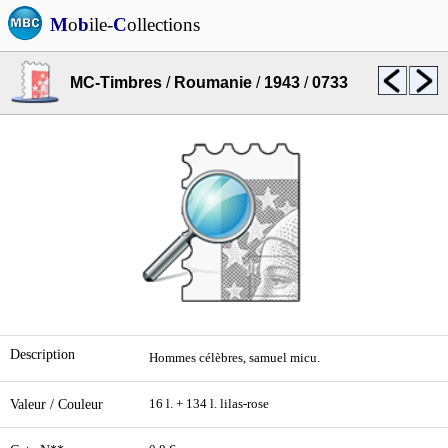
M
o
b
ile-
C
ollections
MC-Timbres
/
Roumanie
/
1943
/
0733
Description
Hommes célèbres, samuel micu.
Valeur / Couleur
16 l. + 134 l. lilas-rose