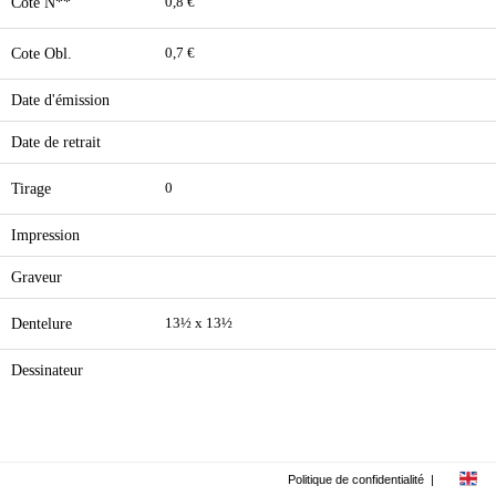
Cote N**
0,8 €
Cote Obl.
0,7 €
Date d'émission
Date de retrait
Tirage
0
Impression
Graveur
Dentelure
13½ x 13½
Dessinateur
Politique de confidentialité
|