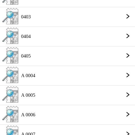
0403
0404
0405
A 0004
A 0005
A 0006
A 0007