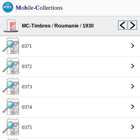
M
o
b
ile-
C
ollections
MC-Timbres
/
Roumanie
/
1930
0371
0372
0373
0374
0375