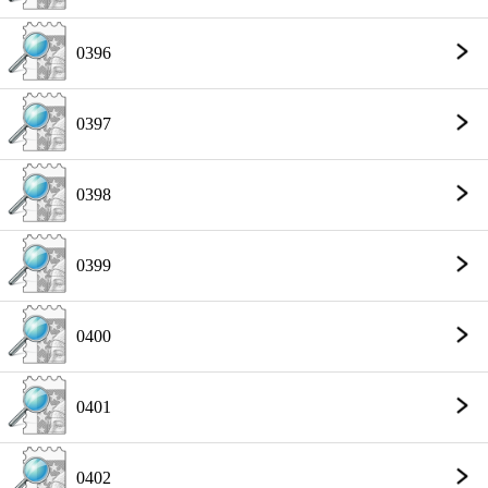
0396
0397
0398
0399
0400
0401
0402