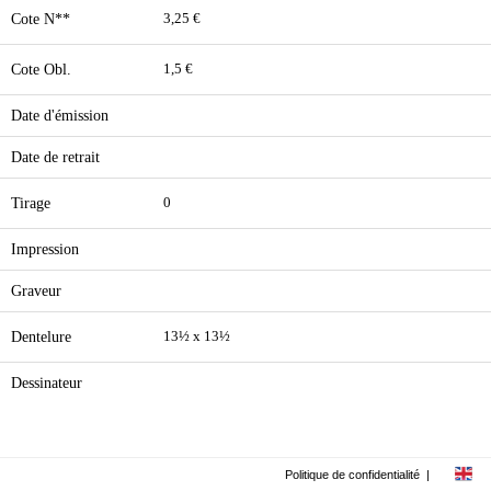
Cote N**
3,25 €
Cote Obl.
1,5 €
Date d'émission
Date de retrait
Tirage
0
Impression
Graveur
Dentelure
13½ x 13½
Dessinateur
Politique de confidentialité
|