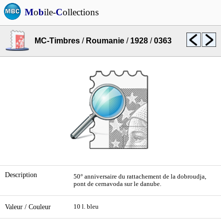
M
o
b
ile-
C
ollections
MC-Timbres
/
Roumanie
/
1928
/
0363
Description
50° anniversaire du rattachement de la dobroudja,
pont de cernavoda sur le danube.
Valeur / Couleur
10 l. bleu