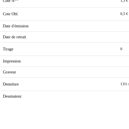
Cote N**
1,3 €
Cote Obl.
0,5 €
Date d'émission
Date de retrait
Tirage
0
Impression
Graveur
Dentelure
13½ 
Dessinateur