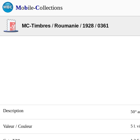
M
o
b
ile-
C
ollections
MC-Timbres
/
Roumanie
/
1928
/
0361
Description
50° a
Valeur / Couleur
5 l. v