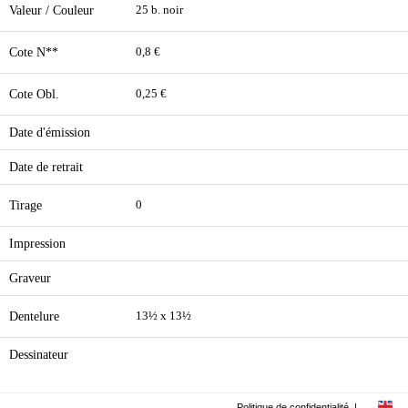
Valeur / Couleur
25 b. noir
Cote N**
0,8 €
Cote Obl.
0,25 €
Date d'émission
Date de retrait
Tirage
0
Impression
Graveur
Dentelure
13½ x 13½
Dessinateur
Politique de confidentialité
|