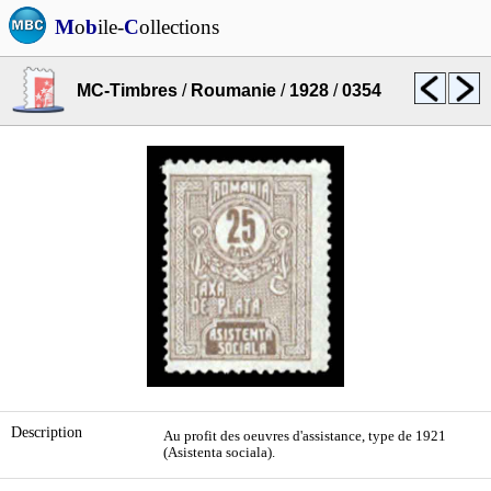
M
o
b
ile-
C
ollections
MC-Timbres
/
Roumanie
/
1928
/
0354
Description
Au profit des oeuvres d'assistance, type de 1921
(Asistenta sociala).