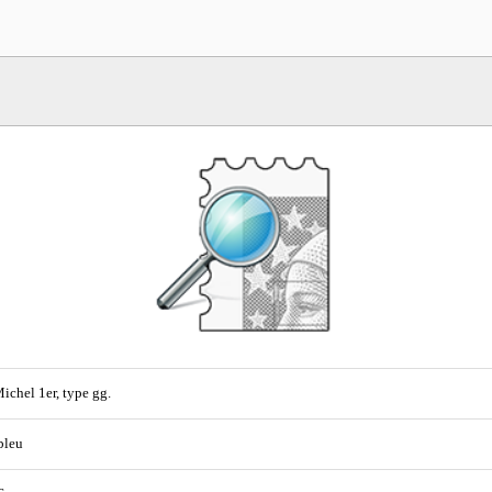
ichel 1er, type gg.
 bleu