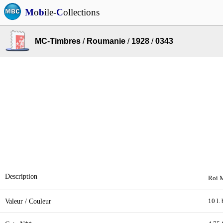
M
o
b
ile-
C
ollections
MC-Timbres
/
Roumanie
/
1928
/
0343
Description
Roi M
Valeur / Couleur
10 l.