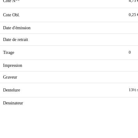
Cote N**
4,75 
Cote Obl.
0,25 
Date d'émission
Date de retrait
Tirage
0
Impression
Graveur
Dentelure
13½ 
Dessinateur