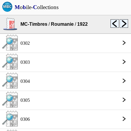
M
o
b
ile-
C
ollections
MC-Timbres
/
Roumanie
/
1922
0302
0303
0304
0305
0306