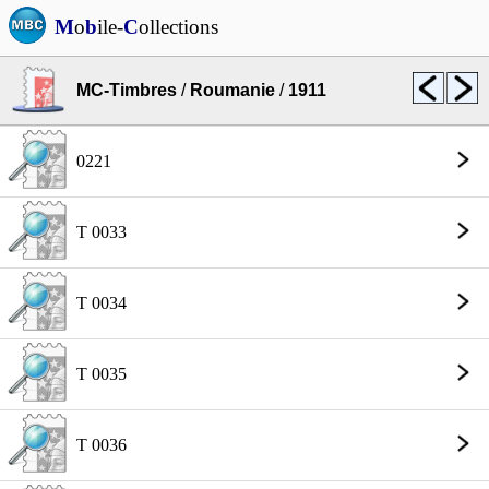
M
o
b
ile-
C
ollections
MC-Timbres
/
Roumanie
/
1911
0221
T 0033
T 0034
T 0035
T 0036