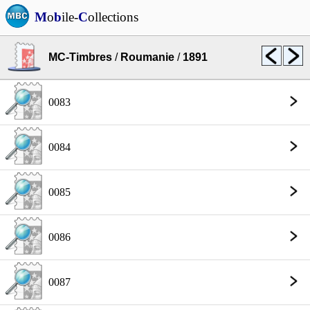
M
o
b
ile-
C
ollections
MC-Timbres
/
Roumanie
/
1891
0083
0084
0085
0086
0087