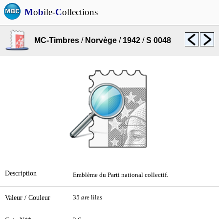
M
o
b
ile-
C
ollections
MC-Timbres
/
Norvège
/
1942
/
S 0048
Description
Emblème du Parti national collectif.
Valeur / Couleur
35 øre lilas