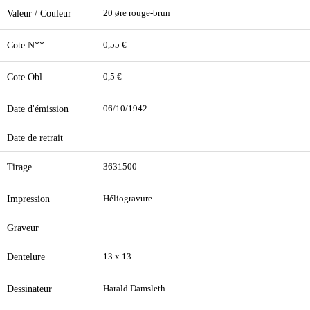
Valeur / Couleur
20 øre rouge-brun
Cote N**
0,55 €
Cote Obl.
0,5 €
Date d'émission
06/10/1942
Date de retrait
Tirage
3631500
Impression
Héliogravure
Graveur
Dentelure
13 x 13
Dessinateur
Harald Damsleth