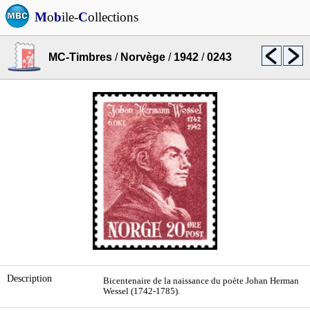
M
o
b
ile-
C
ollections
MC-Timbres
/
Norvège
/
1942
/
0243
Description
Bicentenaire de la naissance du poète Johan Herman
Wessel (1742-1785).