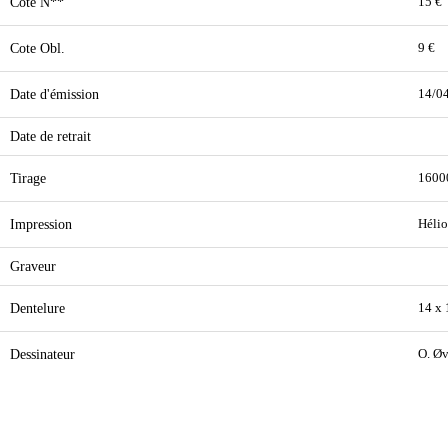
Cote N**
15 €
Cote Obl.
9 €
Date d'émission
14/0
Date de retrait
Tirage
1600
Impression
Hélio
Graveur
Dentelure
14 x
Dessinateur
O. Øv