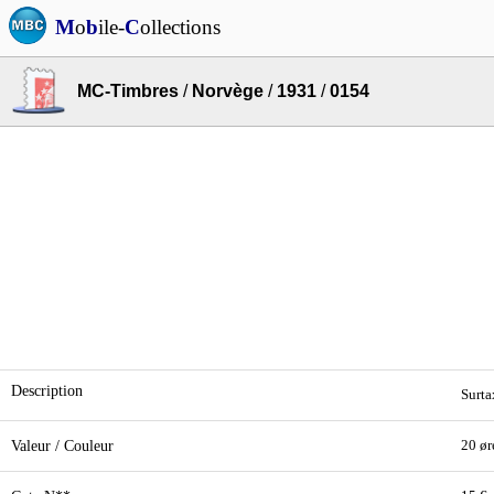
M
o
b
ile-
C
ollections
MC-Timbres
/
Norvège
/
1931
/
0154
Description
Surta
Valeur / Couleur
20 ør