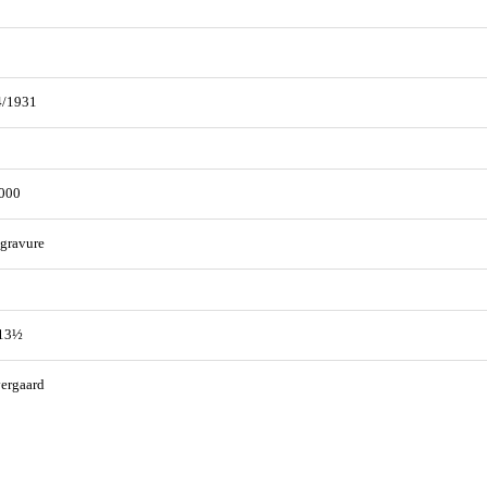
4/1931
000
gravure
 13½
ergaard