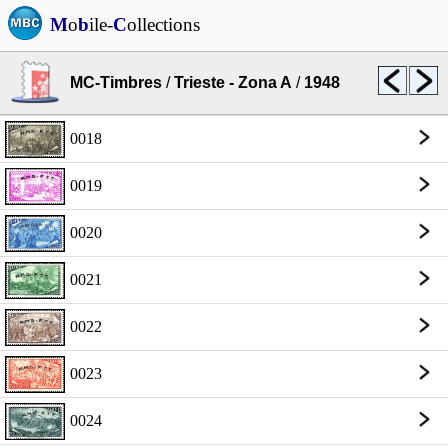
M
o
b
ile-
C
ollections
MC-Timbres
/
Trieste - Zona A
/
1948
0018
0019
0020
0021
0022
0023
0024