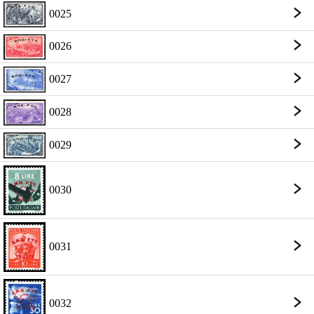
0025
0026
0027
0028
0029
0030
0031
0032