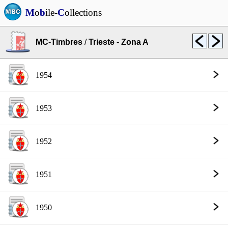
M
o
b
ile-
C
ollections
MC-Timbres
/
Trieste - Zona A
1954
1953
1952
1951
1950