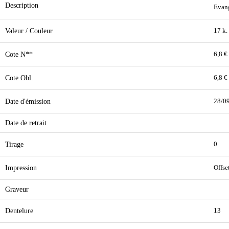
Description
Evang
Valeur / Couleur
17 k.
Cote N**
6,8 €
Cote Obl.
6,8 €
Date d'émission
28/0
Date de retrait
Tirage
0
Impression
Offse
Graveur
Dentelure
13