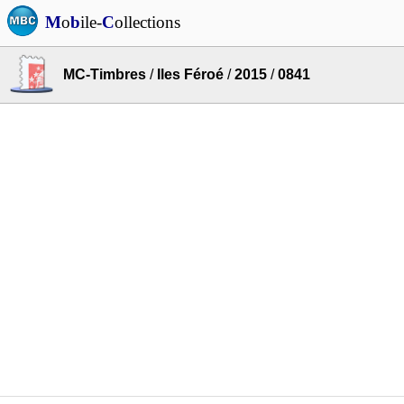
M
o
b
ile-
C
ollections
MC-Timbres
/
Iles Féroé
/
2015
/
0841