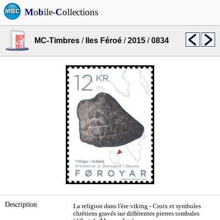
M
o
b
ile-
C
ollections
MC-Timbres
/
Iles Féroé
/
2015
/
0834
Description
La religion dans l'ére viking - Croix et symboles
chrétiens gravés sur différentes pierres tombales