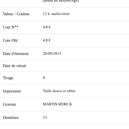
(début du Moyen-Age)
Valeur / Couleur
12 k. multicolore
Cote N**
4,8 €
Cote Obl.
4,8 €
Date d'émission
28/09/2015
Date de retrait
Tirage
0
Impression
Taille douce et offset
Graveur
MARTIN MORCK
Dentelure
13