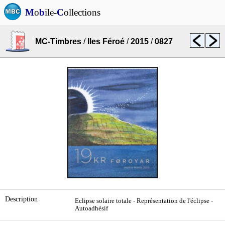
M
o
b
ile-
C
ollections
MC-Timbres
/
Iles Féroé
/
2015
/
0827
Description
Eclipse solaire totale - Représentation de l'éclipse -
Autoadhésif