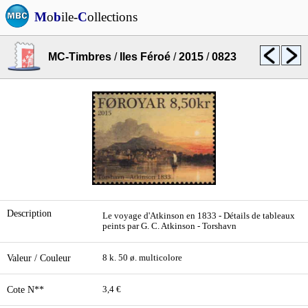
M
o
b
ile-
C
ollections
MC-Timbres
/
Iles Féroé
/
2015
/
0823
Description
Le voyage d'Atkinson en 1833 - Détails de tableaux
peints par G. C. Atkinson - Torshavn
Valeur / Couleur
8 k. 50 ø. multicolore
Cote N**
3,4 €