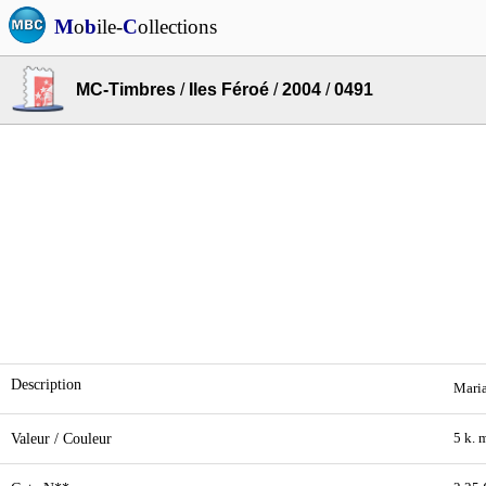
M
o
b
ile-
C
ollections
MC-Timbres
/
Iles Féroé
/
2004
/
0491
Description
Maria
Valeur / Couleur
5 k. 