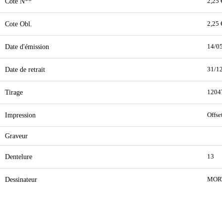
Cote N**
2,25 
Cote Obl.
2,25 
Date d'émission
14/0
Date de retrait
31/1
Tirage
1204
Impression
Offse
Graveur
Dentelure
13
Dessinateur
MOR