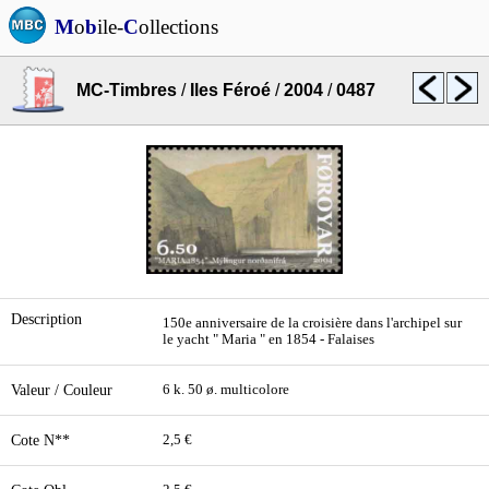
M
o
b
ile-
C
ollections
MC-Timbres
/
Iles Féroé
/
2004
/
0487
Description
150e anniversaire de la croisière dans l'archipel sur
le yacht " Maria " en 1854 - Falaises
Valeur / Couleur
6 k. 50 ø. multicolore
Cote N**
2,5 €