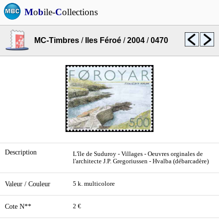
M
o
b
ile-
C
ollections
MC-Timbres
/
Iles Féroé
/
2004
/
0470
Description
L'île de Suduroy - Villages - Oeuvres orginales de
l'architecte J.P. Gregoriussen - Hvalba (débarcadère)
Valeur / Couleur
5 k. multicolore
Cote N**
2 €