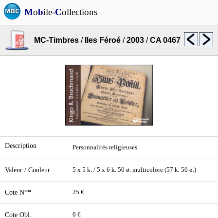
M
o
b
ile-
C
ollections
MC-Timbres
/
Iles Féroé
/
2003
/
CA 0467
Description
Personnalités religieuses
Valeur / Couleur
5 x 5 k. / 5 x 6 k. 50 ø. multicolore (57 k. 50 ø.)
Cote N**
25 €
Cote Obl.
0 €