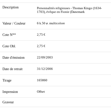
Description
Personnalités religieuses - Thomas Kingo (1634-
1703), évêque en Fionie (Danemark
Valeur / Couleur
6 k.50 ø. multicolore
Cote N**
2,75 €
Cote Obl.
2,75 €
Date d'émission
22/09/2003
Date de retrait
31/12/2006
Tirage
165860
Impression
Offset
Graveur