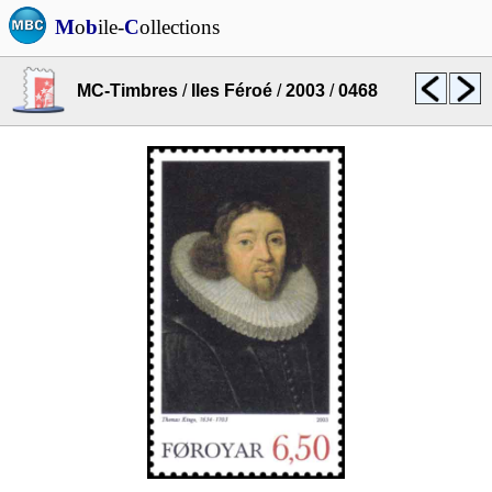
M
o
b
ile-
C
ollections
MC-Timbres
/
Iles Féroé
/
2003
/
0468