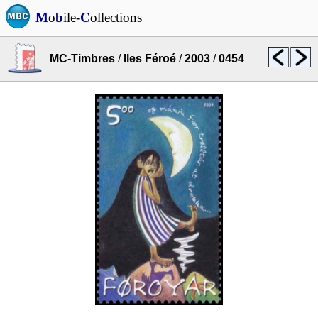
M
o
b
ile-
C
ollections
MC-Timbres
/
Iles Féroé
/
2003
/
0454