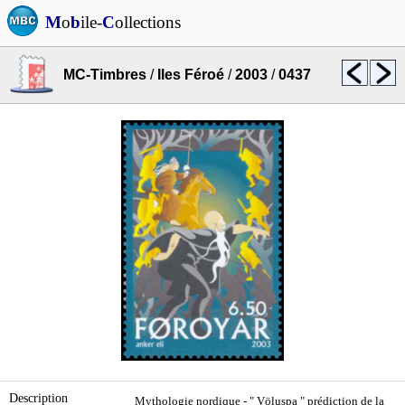
M
o
b
ile-
C
ollections
MC-Timbres
/
Iles Féroé
/
2003
/
0437
Description
Mythologie nordique - " Völuspa " prédiction de la