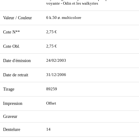
voyante - Odin et les walkyries
Valeur / Couleur
6 k.50 ø. multicolore
Cote N**
2,75 €
Cote Obl.
2,75 €
Date d'émission
24/02/2003
Date de retrait
31/12/2006
Tirage
89259
Impression
Offset
Graveur
Dentelure
14