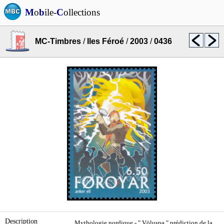
M
o
b
ile-
C
ollections
MC-Timbres
/
Iles Féroé
/
2003
/
0436
Description
Mythologie nordique - " Völuspa " prédiction de la