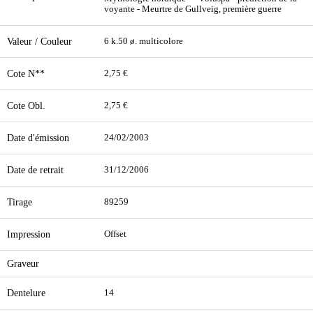
voyante - Meurtre de Gullveig, première guerre
Valeur / Couleur
6 k.50 ø. multicolore
Cote N**
2,75 €
Cote Obl.
2,75 €
Date d'émission
24/02/2003
Date de retrait
31/12/2006
Tirage
89259
Impression
Offset
Graveur
Dentelure
14