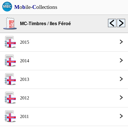
M
o
b
ile-
C
ollections
MC-Timbres
/
Iles Féroé
2015
2014
2013
2012
2011