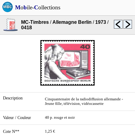
M
o
b
ile-
C
ollections
MC-Timbres
/
Allemagne Berlin
/
1973
/
0418
Description
Cinquantenaire de la radiodiffusion allemande -
Jeune fille, télévision, vidéocassette
Valeur / Couleur
40 p. rouge et noir
Cote N**
1,25 €