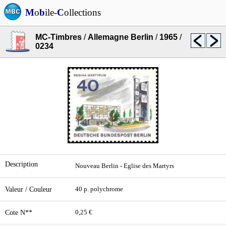
M
o
b
ile-
C
ollections
MC-Timbres
/
Allemagne Berlin
/
1965
/
0234
Description
Nouveau Berlin - Eglise des Martyrs
Valeur / Couleur
40 p. polychrome
Cote N**
0,25 €