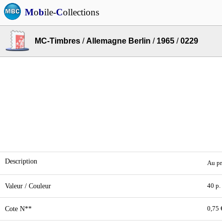
M
o
b
ile-
C
ollections
MC-Timbres
/
Allemagne Berlin
/
1965
/
0229
Description
Au pr
Valeur / Couleur
40 p.
Cote N**
0,75 