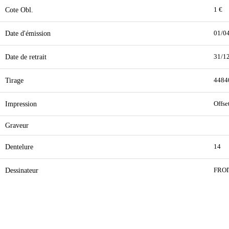
Cote Obl.
1 €
Date d'émission
01/0
Date de retrait
31/1
Tirage
4484
Impression
Offse
Graveur
Dentelure
14
Dessinateur
FRO